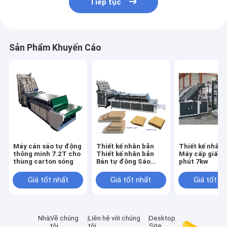
Tiếp tục
Sản Phẩm Khuyến Cáo
Máy cán sáo tự động
Thiết kế nhân bản
Thiết kế nhân 
thông minh 7.2T cho
Thiết kế nhân bản
Máy cấp giấy 
thùng carton sóng
Bán tự động Sáo
phút 7kw
Laminator Đăng ký
Máy đo mặt trước
Giá tốt nhất
Giá tốt nhất
Giá tốt n
Nhà
Về chúng
Liên hệ với chúng
Desktop
tôi
tôi
Site