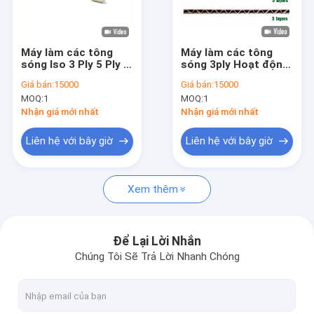
Liên hệ chúng tôi
VR
Máy làm các tông
Máy làm các tông
sóng Iso 3 Ply 5 Ply 7
sóng 3ply Hoạt động
Ply
được nhân bản
Giá bán:
15000
Giá bán:
15000
MOQ:
1
MOQ:
1
Máy làm các tông sóng
Nhận giá mới nhất
Nhận giá mới nhất
máy làm hộp carton sóng
Liên hệ với bây giờ
Liên hệ với bây giờ
Máy in hộp sóng
Xem thêm
Máy dán thư mục tự động
Máy cắt bế khe in Flexo
Để Lại Lời Nhắn
Chúng Tôi Sẽ Trả Lời Nhanh Chóng
Nhà máy hộp sóng tự động 3 lớp
Máy cán sáo tự động