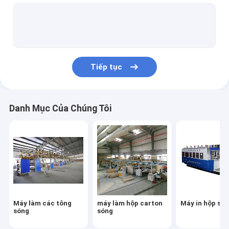
máy đơn mặt
máy cán đứng
máy cắt khuôn quay
Tiếp tục
Máy khâu hộp carton
Máy ghi điểm lưỡi mỏng
Danh Mục Của Chúng Tôi
Máy đóng đai hộp carton
Máy tôn hai mặt
Máy cắt NC
Máy làm hộp sóng đã qua sử dụng
Máy làm các tông
máy làm hộp carton
Máy in hộp só
Dây chuyền làm việc đơn Facer 2 lớp
sóng
sóng