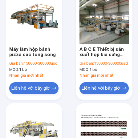
Máy làm hộp bánh
A B C E Thiết bị sản
pizza các tông sóng
xuất hộp bìa cứng
ống sáo
Giá bán:
150000-300000usd
Giá bán:
150000-300000usd
MOQ:
1 bộ
MOQ:
1 bộ
Nhận giá mới nhất
Nhận giá mới nhất
Liên hệ với bây giờ
Liên hệ với bây giờ
Nhà
các sản phẩm
Về chúng tôi