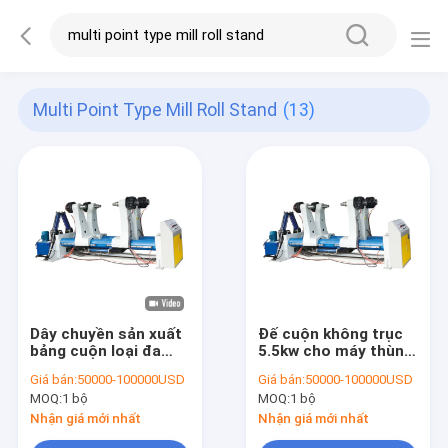
Multi Point Type Mill Roll Stand
(13)
Dây chuyền sản xuất
Đế cuộn không trục
bảng cuộn loại đa
5.5kw cho máy thùng
điểm loại 5ply 7ply
carton tự động
Giá bán:
50000-100000USD
Giá bán:
50000-100000USD
MOQ:
1 bộ
MOQ:
1 bộ
Nhận giá mới nhất
Nhận giá mới nhất