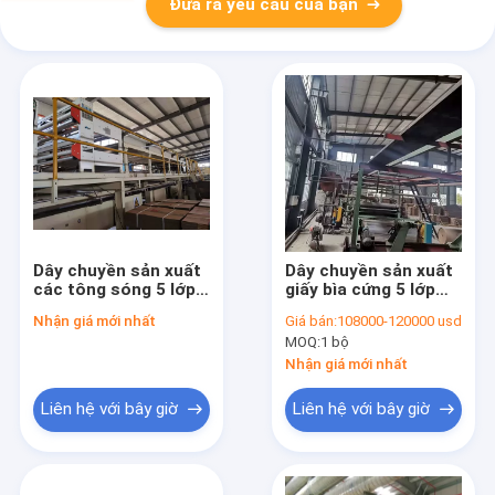
Đưa ra yêu cầu của bạn
Dây chuyền sản xuất
Dây chuyền sản xuất
các tông sóng 5 lớp
giấy bìa cứng 5 lớp
CE 2200mm
1800mm đã qua sử
Nhận giá mới nhất
Giá bán:
108000-120000 usd
dụng
MOQ:
1 bộ
Nhận giá mới nhất
Liên hệ với bây giờ
Liên hệ với bây giờ