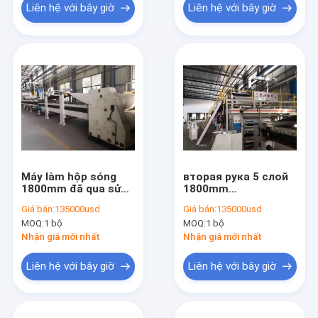
Liên hệ với bây giờ
Liên hệ với bây giờ
Máy làm hộp sóng
вторая рука 5 слой
1800mm đã qua sử
1800mm
dụng 5 lớp Hoạt động
гофрированной
Giá bán:
135000usd
Giá bán:
135000usd
ổn định
картона
MOQ:
1 bộ
MOQ:
1 bộ
производственной
линии в Китае
Nhận giá mới nhất
Nhận giá mới nhất
Liên hệ với bây giờ
Liên hệ với bây giờ