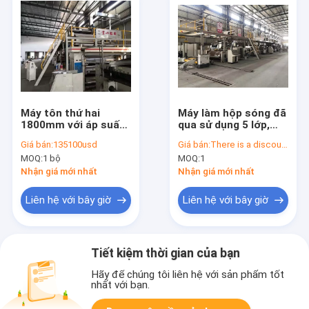
Máy tôn thứ hai
Máy làm hộp sóng đã
1800mm với áp suất
qua sử dụng 5 lớp,
hơi 0,8Mpa-1,25Mpa
Máy uốn kim loại cũ
Giá bán:
135100usd
Giá bán:
There is a discount on the transaction within 15 days
1800mm
MOQ:
1 bộ
MOQ:
1
Nhận giá mới nhất
Nhận giá mới nhất
Liên hệ với bây giờ
Liên hệ với bây giờ
Tiết kiệm thời gian của bạn
Hãy để chúng tôi liên hệ với sản phẩm tốt
nhất với bạn.